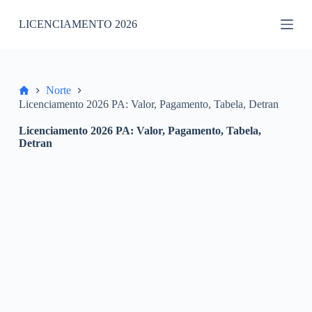
P
LICENCIAMENTO 2026
u
l
a
r
p
a
Home
Norte
r
Licenciamento 2026 PA: Valor, Pagamento, Tabela, Detran
a
o
Licenciamento 2026 PA: Valor, Pagamento, Tabela,
c
Detran
o
n
t
e
ú
d
o