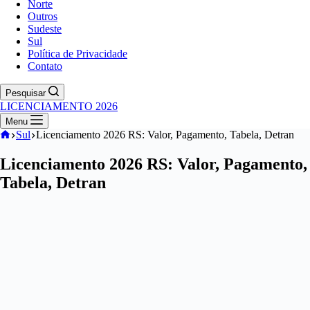
Norte
Outros
Sudeste
Sul
Política de Privacidade
Contato
Pesquisar
LICENCIAMENTO 2026
Menu
Home
Sul
Licenciamento 2026 RS: Valor, Pagamento, Tabela, Detran
Licenciamento 2026 RS: Valor, Pagamento,
Tabela, Detran